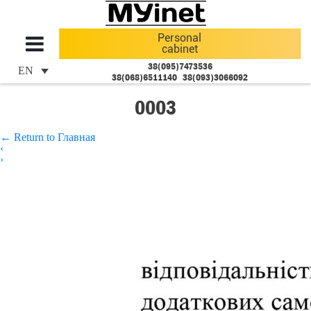
Personal
cabinet
38(095)7473536
EN
38(068)6511140
38(093)3066092
0003
←
Return to Главная
‹
›