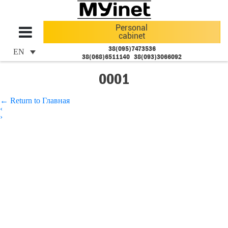
Personal
cabinet
38(095)7473536
EN
38(068)6511140
38(093)3066092
0001
←
Return to Главная
‹
›