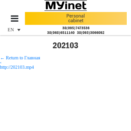
Personal
cabinet
38(095)7473536
EN
38(068)6511140
38(093)3066092
202103
←
Return to Главная
‹
http://202103.mp4